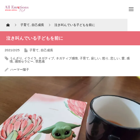
Home
子育て
,
自己成長
泣き叫んでいる子どもを前に
泣き叫んでいる子どもを前に
2021/2/25
子育て
,
自己成長
うんざり
,
イライラ
,
ネガティブ
,
ネガティブ感情
,
子育て
,
寂しい
,
怒り
,
悲しい
,
愛
,
感
情
,
感情セラピー
,
罪悪感
ハーマー陽子