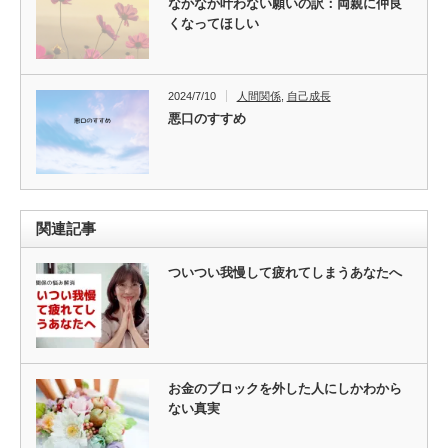
なかなか叶わない願いの訳：両親に仲良
くなってほしい
2024/7/10
人間関係
,
自己成長
悪口のすすめ
関連記事
ついつい我慢して疲れてしまうあなたへ
お金のブロックを外した人にしかわから
ない真実