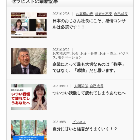
セラピストの最新記事
2021/12/23
お客様の声
,
将来の不安
,
自己成長
日本のおじさん社長にこそ、感情コンサ
ルは必須です！！
2021/10/22
お客様の声
,
お金
,
お金・仕事
,
お金・売上
,
ビジネ
ス
,
モチベーション
企業にとって最も大切なものは「数字」
ではなく、「感情」だと思います。
2021/9/10
人間関係
,
自己成長
ついつい我慢して疲れてしまうあなたへ
2021/9/8
ビジネス
自分に甘いと経営がうまくいく！？