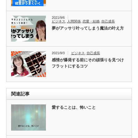
2021/9/6
ビジネス
,
人間関係
,
恋愛・結婚
,
自己成長
夢がアッサリ叶ってしまう魔法の叶え方
2021/9/3
ビジネス
,
自己成長
感情が爆発する前にその頑張りを見つけ
フラットにするコツ
関連記事
愛することは、怖いこと