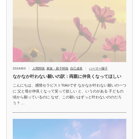
2024/8/3
人間関係
,
家族・親子関係
,
自己成長
ハーマー陽子
なかなか叶わない願いの訳：両親に仲良くなってほしい
こんにちは、感情セラピストYokoです なかなか叶わない願いの一つ
に 父と母が仲良くなって笑って欲しい と、いうのがある 子どもの
頃から願っているのに なぜ、この願いはずっと叶わないののだろ
う？ …