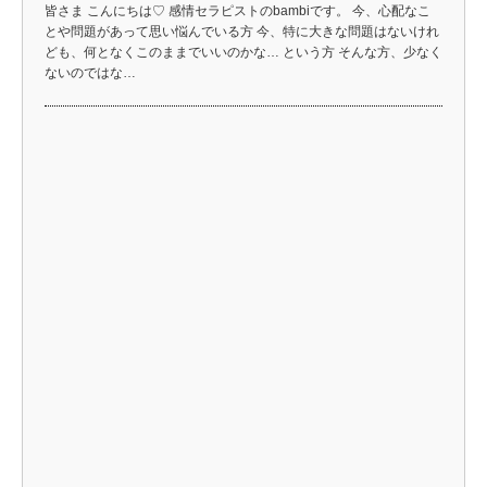
2024/6/10
人間関係
,
家族・親子関係
,
自己成長
ハーマー陽子
自分を大嫌いだった私が、自分にした事
こんにちは、感情セラピストYokoです いきなりですが、明後日から
バリに行きます！ 日本に帰国する時もそうなのですが 一人で旅をす
る時 なぜかいつも、ものすごく憂鬱になります 二…
1
2
3
4
5
6
…
25
»