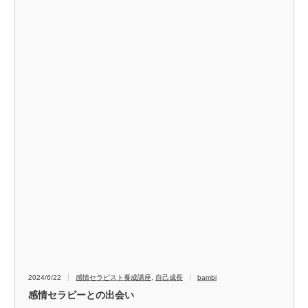
2024/6/22
感情セラピスト養成講座
,
自己成長
bambi
感情セラピーとの出会い
皆さま こんにちは♡ 感情セラピストのbambiです。 今、心配なこ
とや問題があって思い悩んでいる方 今、特に大きな問題はないけれ
ども、何となくこのままでいいのかな… という方 そんな方、少なく
ないのではな…