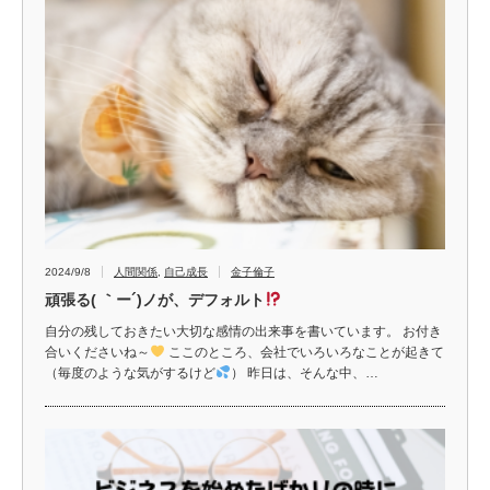
2024/9/8
人間関係
,
自己成長
金子倫子
頑張る( ｀ー´)ノが、デフォルト
自分の残しておきたい大切な感情の出来事を書いています。 お付き
合いくださいね～
ここのところ、会社でいろいろなことが起きて
（毎度のような気がするけど
） 昨日は、そんな中、…