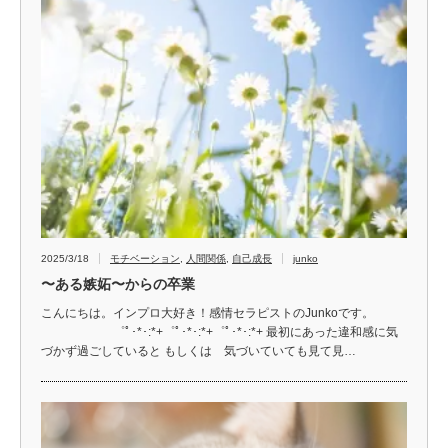
2025/3/18
モチベーション
,
人間関係
,
自己成長
junko
〜ある嫉妬〜からの卒業
こんにちは。インプロ大好き！感情セラピストのJunkoです。
゜ﾟ･*･:*+゜ﾟ･*･:*+゜ﾟ･*･:*+ 最初にあった違和感に気
づかず過ごしていると もしくは 気づいていても見て見…