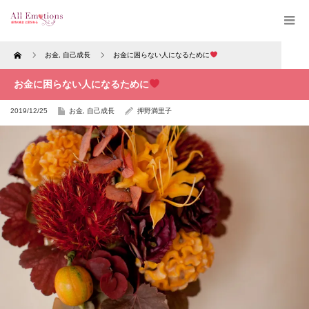
Home
お金
,
自己成長
お金に困らない人になるために
お金に困らない人になるために
2019/12/25
お金
,
自己成長
押野満里子