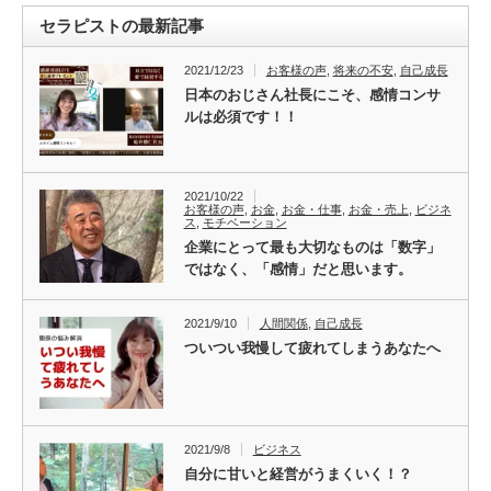
セラピストの最新記事
2021/12/23
お客様の声
,
将来の不安
,
自己成長
日本のおじさん社長にこそ、感情コンサ
ルは必須です！！
2021/10/22
お客様の声
,
お金
,
お金・仕事
,
お金・売上
,
ビジネ
ス
,
モチベーション
企業にとって最も大切なものは「数字」
ではなく、「感情」だと思います。
2021/9/10
人間関係
,
自己成長
ついつい我慢して疲れてしまうあなたへ
2021/9/8
ビジネス
自分に甘いと経営がうまくいく！？