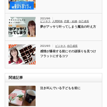
2021/9/6
ビジネス
,
人間関係
,
恋愛・結婚
,
自己成長
夢がアッサリ叶ってしまう魔法の叶え方
2021/9/3
ビジネス
,
自己成長
感情が爆発する前にその頑張りを見つけ
フラットにするコツ
関連記事
泣き叫んでいる子どもを前に