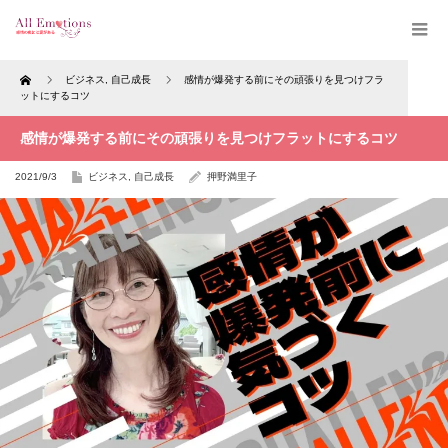
Home
ビジネス
,
自己成長
感情が爆発する前にその頑張りを見つけフラ
ットにするコツ
感情が爆発する前にその頑張りを見つけフラットにするコツ
2021/9/3
ビジネス
,
自己成長
押野満里子