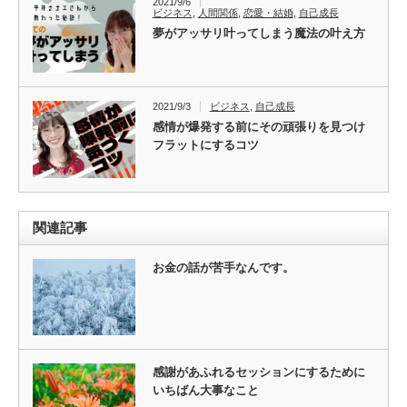
2021/9/6
ビジネス
,
人間関係
,
恋愛・結婚
,
自己成長
夢がアッサリ叶ってしまう魔法の叶え方
2021/9/3
ビジネス
,
自己成長
感情が爆発する前にその頑張りを見つけ
フラットにするコツ
関連記事
お金の話が苦手なんです。
感謝があふれるセッションにするために
いちばん大事なこと