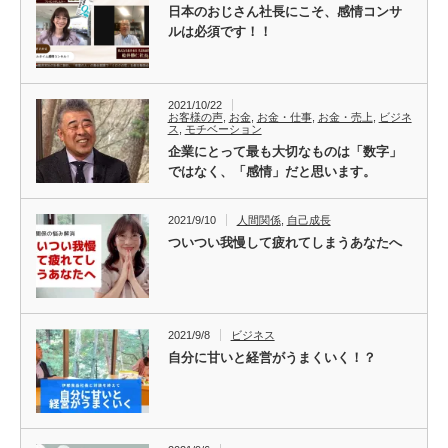
日本のおじさん社長にこそ、感情コンサ
ルは必須です！！
2021/10/22
お客様の声
,
お金
,
お金・仕事
,
お金・売上
,
ビジネ
ス
,
モチベーション
企業にとって最も大切なものは「数字」
ではなく、「感情」だと思います。
2021/9/10
人間関係
,
自己成長
ついつい我慢して疲れてしまうあなたへ
2021/9/8
ビジネス
自分に甘いと経営がうまくいく！？