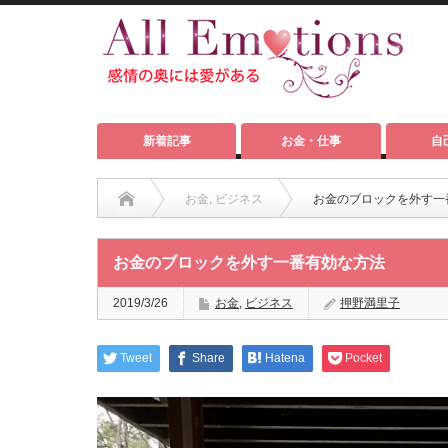
新着記事
お金・仕事
自
お金
,
ビジネス
お金のブロックを外す一
お金のブロックを外す一番有効な方法
2019/3/26
お金
,
ビジネス
押野満里子
Tweet
Share
Hatena
Pocket