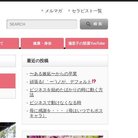
メルマガ
セラピスト一覧
て
健康・身体
滿里子の部屋YouTube
最近の投稿
〜ある嫉妬〜からの卒業
頑張る( ｀ー´)ノが、デフォルト
ビジネスを始めたばかりの時に動く方
法
ビジネスで動けなくなる時
母に感謝を・・・（母はいつでもボス
キャラ）