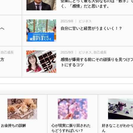
企業にとって最も大切なものは「数字」
く、「感情」だと思います。
2021/9/8
ビジネス
たへ
自分に甘いと経営がうまくいく！？
,
自己成長
2021/9/3
ビジネス
,
自己成長
え方
感情が爆発する前にその頑張りを見つけ
トにするコツ
お金持ちの誤解
心が現実に振り回された
好きなことがわか
らどうすればいい？
ん