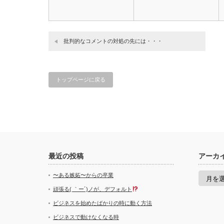
批判的なコメントの対処の先には・・・
トップページに戻る
最近の投稿
アーカ
ア
〜ある嫉妬〜からの卒業
ー
カ
頑張る( ｀ー´)ノが、デフォルト
イ
ビジネスを始めたばかりの時に動く方法
ブ
ビジネスで動けなくなる時