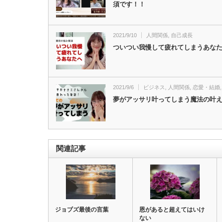
須です！！
2021/9/10
人間関係
,
自己成長
ついつい我慢して疲れてしまうあな
2021/9/6
ビジネス
,
人間関係
,
恋愛・結婚
夢がアッサリ叶ってしまう魔法の叶
関連記事
ジョブズ最後の言葉
恩があると超えてはいけ
ない