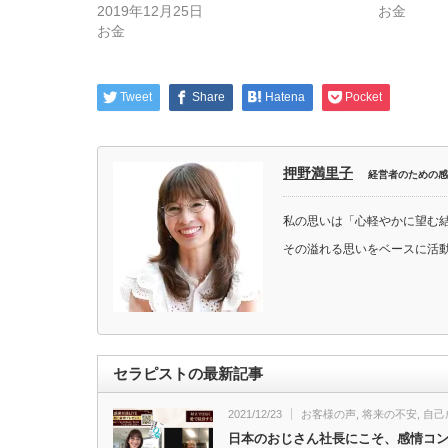
2019年12月25日
お金
お金
Tweet
Share
Hatena
Pocket
押野満里子
経営者のための感
私の思いは「心軽やかに望む
その溢れる思いをベースに活
セラピストの最新記事
2021/12/23
お客様の声
,
将来の不安
,
自己
日本のおじさん社長にこそ、感情コ