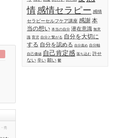
情
感情セラピー
感情
感謝
本
セラピーセルフケア講座
当の想い
潜在意識
本当の自分
無意
自分を大切に
識
育児
自分と繋がる
する
自分を認める
自分軸
自分責め
自己肯定感
許せ
自己価値
落ち込む
ない
願い
辛い
鬱
金・売