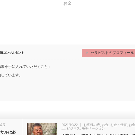
お金
セラピストのプロフィール
情コンサルタント
結果を手に入れていただくこと」
動しています。
成長
2021/10/22
お客様の声
,
お金
,
お金・仕事
,
お
上
,
ビジネス
,
モチベーション
ンサルは必