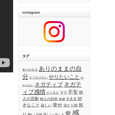
instagram
タグ
ありのままの自
ありのまま
分
やりたいこと
どうなりたい
わ
ネガテ
ネガティブ
からない
ィブ感情
不安
他
ママ
ビジネス
好
人の言動
他人の顔色
大丈夫
体感
幸せ
きなこと
怒
寂しい
当たり前
感
愛
り
怖い
悲しい
恋愛
悲しみ