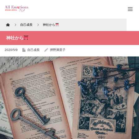
Home
自己成長
神社から
神社から
2020/5/9
自己成長
押野満里子