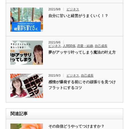
2021/9/8
ビジネス
自分に甘いと経営がうまくいく！？
2021/9/6
ビジネス
,
人間関係
,
恋愛・結婚
,
自己成長
夢がアッサリ叶ってしまう魔法の叶え方
2021/9/3
ビジネス
,
自己成長
感情が爆発する前にその頑張りを見つけ
フラットにするコツ
関連記事
その自信どうやってつけますか？