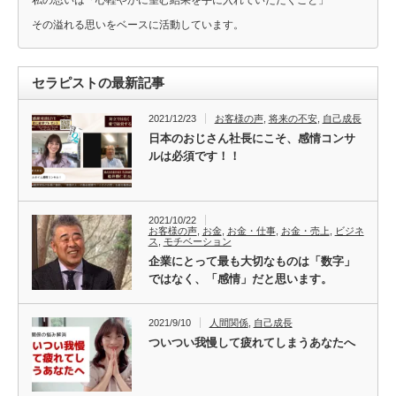
私の思いは「心軽やかに望む結果を手に入れていただくこと」
その溢れる思いをベースに活動しています。
セラピストの最新記事
2021/12/23
お客様の声
,
将来の不安
,
自己成長
日本のおじさん社長にこそ、感情コンサ
ルは必須です！！
2021/10/22
お客様の声
,
お金
,
お金・仕事
,
お金・売上
,
ビジネ
ス
,
モチベーション
企業にとって最も大切なものは「数字」
ではなく、「感情」だと思います。
2021/9/10
人間関係
,
自己成長
ついつい我慢して疲れてしまうあなたへ