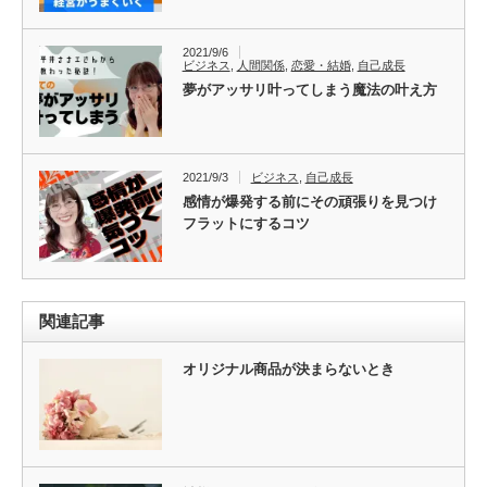
2021/9/6
ビジネス
,
人間関係
,
恋愛・結婚
,
自己成長
夢がアッサリ叶ってしまう魔法の叶え方
2021/9/3
ビジネス
,
自己成長
感情が爆発する前にその頑張りを見つけ
フラットにするコツ
関連記事
オリジナル商品が決まらないとき