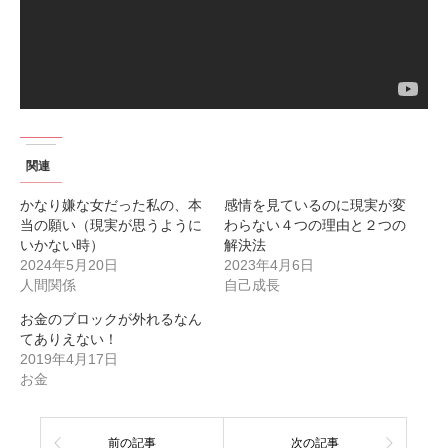
関連
かなり嫌な女だった私の、本
感情を見ているのに現実が変
当の願い（現実が思うように
わらない４つの理由と２つの
いかない時）
解決法
2024年5月20日
2023年4月6日
人間関係
自己成長
お金のブロックが外れるなん
てありえない！
2019年4月17日
お金
前の記事
次の記事