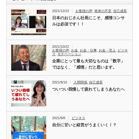
2021/12/23
お客様の声
,
将来の不安
,
自己成長
日本のおじさん社長にこそ、感情コンサ
ルは必須です！！
2021/10/22
お客様の声
,
お金
,
お金・仕事
,
お金・売上
,
ビジネ
ス
,
モチベーション
企業にとって最も大切なものは「数字」
ではなく、「感情」だと思います。
2021/9/10
人間関係
,
自己成長
ついつい我慢して疲れてしまうあなたへ
2021/9/8
ビジネス
自分に甘いと経営がうまくいく！？