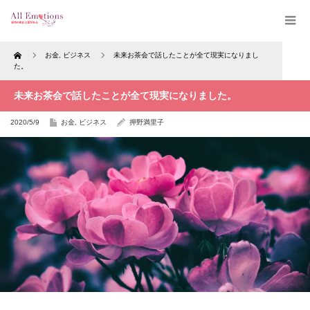
Home
お金
,
ビジネス
未来お茶会で話したことが全て現実になりまし
た。
未来お茶会で話したことが全て現実になりました。
2020/5/9
お金
,
ビジネス
押野満里子