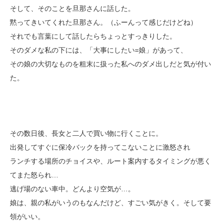
そして、そのことを旦那さんに話した。
黙ってきいてくれた旦那さん。（ふーんって感じだけどね）
それでも言葉にして話したらちょっとすっきりした。
そのダメな私の下には、「大事にしたい=娘」があって、
その娘の大切なものを粗末に扱った私へのダメ出しだと気が付い
た。
その数日後、長女と二人で買い物に行くことに。
出発してすぐに保冷バックを持ってこないことに激怒され
ランチする場所のチョイスや、ルート案内するタイミングが悪く
てまた怒られ…
逃げ場のない車中。どんより空気が…。
娘は、親の私がいうのもなんだけど、すごい気がきく。そして要
領がいい。