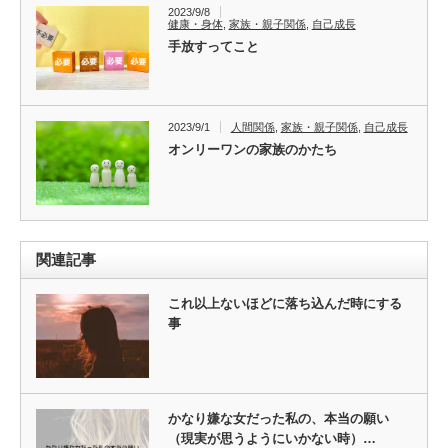
2023/9/8
健康・身体
,
家族・親子関係
,
自己成長
手放すってこと
2023/9/1
人間関係
,
家族・親子関係
,
自己成長
オンリーワンの家族のかたち
関連記事
これ以上ないほどに落ち込んだ時にする
事
かなり嫌な女だった私の、本当の願い
（現実が思うようにいかない時）…