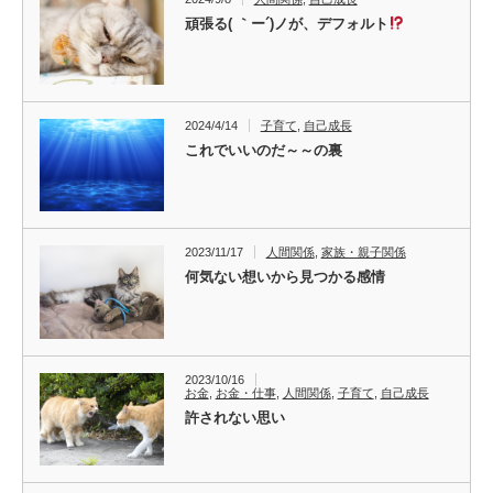
頑張る( ｀ー´)ノが、デフォルト
2024/4/14
子育て
,
自己成長
これでいいのだ～～の裏
2023/11/17
人間関係
,
家族・親子関係
何気ない想いから見つかる感情
2023/10/16
お金
,
お金・仕事
,
人間関係
,
子育て
,
自己成長
許されない思い