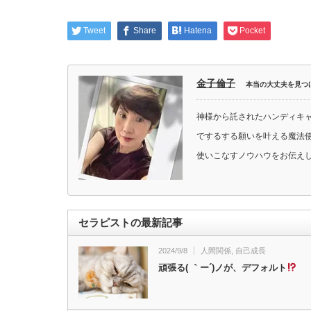
Tweet
Share
Hatena
Pocket
金子倫子
本当の大丈夫を見つ
神様から託されたハンディキ
でするする願いを叶える魔法使
使いこなすノウハウをお伝え
セラピストの最新記事
2024/9/8
人間関係
,
自己成長
頑張る( ｀ー´)ノが、デフォルト