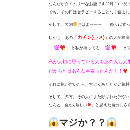
なんだかタイムリーなお題です( ´艸｀) ↑見
でも、その日はセラピーすることなく寝まし
そして、翌朝
おはよーーー 怒りはすっ
「カチン(-_-メ)」
しかも、あの
の人が根底
「愛
」
「愛
」
と私が持ってる
は
私が大切に思っている人をあの人も大
だから昨日あんな事言ったんだ！！
それに気が付いたら、すごくあたたかい気持
そして、夕方。その人にまた呼ばれた(^^)/
なんと
と思えた自分にさ
「会えて嬉しい
」
マジか？？