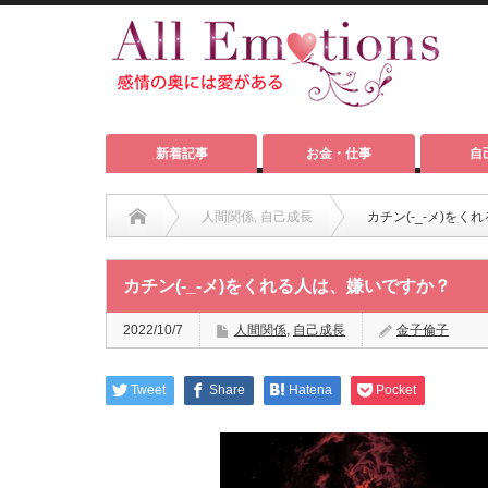
新着記事
お金・仕事
自
人間関係
,
自己成長
カチン(-_-メ)を
カチン(-_-メ)をくれる人は、嫌いですか？
2022/10/7
人間関係
,
自己成長
金子倫子
Tweet
Share
Hatena
Pocket