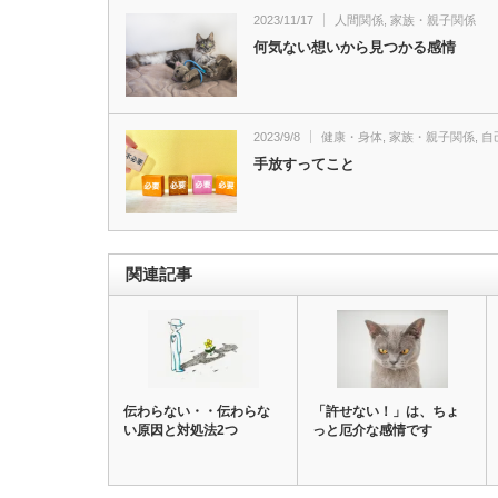
2023/11/17
人間関係
,
家族・親子関係
何気ない想いから見つかる感情
2023/9/8
健康・身体
,
家族・親子関係
,
自
手放すってこと
関連記事
伝わらない・・伝わらな
「許せない！」は、ちょ
い原因と対処法2つ
っと厄介な感情です