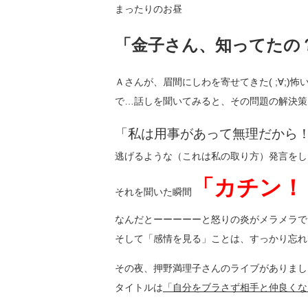
まったりのお昼
「金子さん、知ってたの
Ａさんが、眉間にしわを寄せてきた( ;∀;)怖
で…話しを聞いてみると、その問題の解決策
「私は用事があって無理だから
逃げるような（これは私の取り方）発言をし
「カチン！！
それを聞いた瞬間
なんだとーーーーーと怒りの炎がメラメラで
そして「感情を見る」ことは、すっかり忘れ
その夜、押野満理子さんのライブがありまし
タイトルは
「自分をブラさず相手と仲良くな