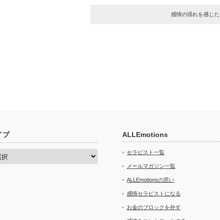
感情の揺れを感じた
イブ
ALLEmotions
セラピスト一覧
メールマガジン一覧
ALLEmotionsの思い
感情セラピストになる
お金のブロックを外す