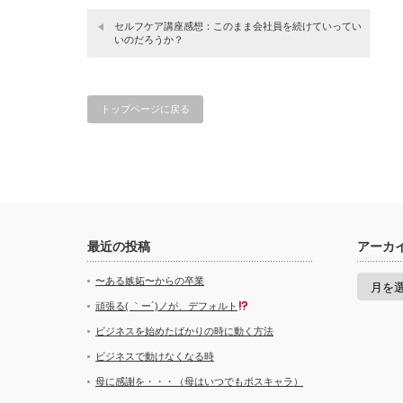
セルフケア講座感想：このまま会社員を続けていってい
いのだろうか？
トップページに戻る
最近の投稿
アーカ
ア
〜ある嫉妬〜からの卒業
ー
カ
頑張る( ｀ー´)ノが、デフォルト
イ
ビジネスを始めたばかりの時に動く方法
ブ
ビジネスで動けなくなる時
母に感謝を・・・（母はいつでもボスキャラ）