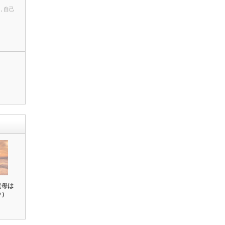
て
,
自己
（母は
ラ）