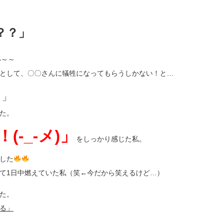
？？」
い～～
として、〇〇さんに犠牲になってもらうしかない！と…
！」
た。
(-_-メ)」
をしっかり感じた私。
した
て1日中燃えていた私（笑←今だから笑えるけど…）
た。
る」