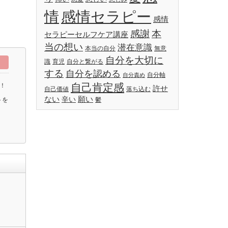
情
感情セラピー
感情
感謝
本
セラピーセルフケア講座
当の想い
潜在意識
本当の自分
無意
自分を大切に
識
育児
自分と繋がる
する
自分を認める
自分軸
自分責め
自己肯定感
！
許せ
自己価値
落ち込む
ない
願い
辛い
トを
鬱