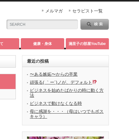
メルマガ
セラピスト一覧
て
健康・身体
滿里子の部屋YouTube
最近の投稿
〜ある嫉妬〜からの卒業
頑張る( ｀ー´)ノが、デフォルト
ビジネスを始めたばかりの時に動く方
法
ビジネスで動けなくなる時
母に感謝を・・・（母はいつでもボス
キャラ）