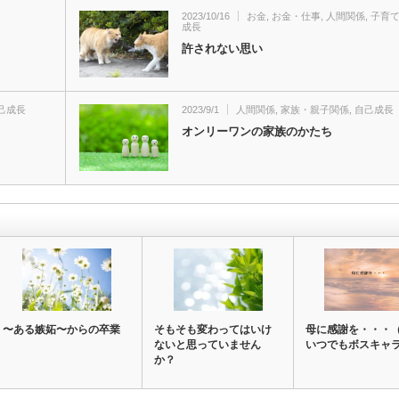
2023/10/16
お金
,
お金・仕事
,
人間関係
,
子育
成長
許されない思い
己成長
2023/9/1
人間関係
,
家族・親子関係
,
自己成長
オンリーワンの家族のかたち
〜ある嫉妬〜からの卒業
そもそも変わってはいけ
母に感謝を・・・
ないと思っていません
いつでもボスキャ
か？