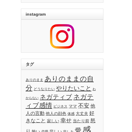
instagram
タグ
ありのままの自
ありのまま
分
やりたいこと
どうなりたい
わ
ネガテ
ネガティブ
からない
ィブ感情
不安
他
ママ
ビジネス
好
人の言動
他人の顔色
大丈夫
体感
幸せ
きなこと
怒
寂しい
当たり前
感
愛
り
怖い
悲しい
恋愛
悲しみ