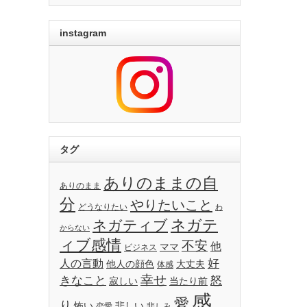
instagram
タグ
ありのままの自
ありのまま
分
やりたいこと
どうなりたい
わ
ネガテ
ネガティブ
からない
ィブ感情
不安
他
ママ
ビジネス
好
人の言動
他人の顔色
大丈夫
体感
幸せ
きなこと
怒
寂しい
当たり前
感
愛
り
怖い
悲しい
恋愛
悲しみ