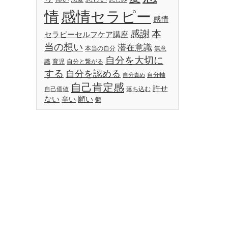
情
感情セラピー
感情
感謝
本
セラピーセルフケア講座
当の想い
潜在意識
本当の自分
無意
自分を大切に
識
育児
自分と繋がる
する
自分を認める
自分軸
自分責め
自己肯定感
許せ
自己価値
落ち込む
ない
願い
辛い
鬱