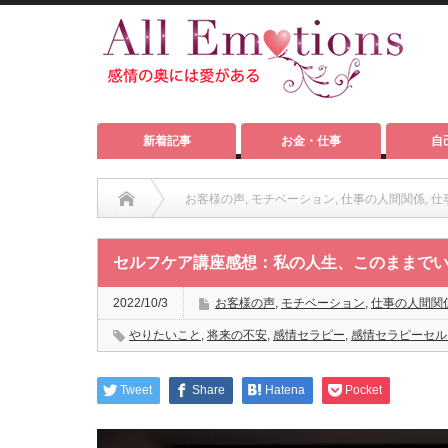
新着記事
お金・仕事
自
お客様の声
,
モチベーション
,
仕事の人間関係
,
仕
セルフケア講座感想：私の人生、このままでいいのだろうか
セルフケア講座感想：私の人生、このままで
2022/10/3
お客様の声
,
モチベーション
,
仕事の人間関
やりたいこと
,
将来の不安
,
感情セラピー
,
感情セラピーセル
Tweet
Share
Hatena
Pocket