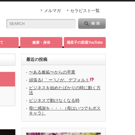
メルマガ
セラピスト一覧
て
健康・身体
滿里子の部屋YouTube
最近の投稿
〜ある嫉妬〜からの卒業
頑張る( ｀ー´)ノが、デフォルト
ビジネスを始めたばかりの時に動く方
法
ビジネスで動けなくなる時
母に感謝を・・・（母はいつでもボス
キャラ）