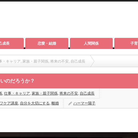
己成長
恋愛・結婚
人間関係
子育
事・キャリア
,
家族・親子関係
,
将来の不安
,
自己成長
？
いいのだろうか？
係
,
仕事・キャリア
,
家族・親子関係
,
将来の不安
,
自己成長
フケア講座
,
自分を大切にする
,
離婚
ハーマー陽子