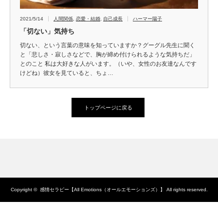
2021/5/14
人間関係
,
恋愛・結婚
,
自己成長
ハーマー陽子
「切ない」気持ち
切ない、という言葉の意味を知っていますか？グーグル先生に聞く
と「悲しさ・寂しさなどで、胸が締め付けられるような気持ちだ」
とのこと 私は大好きな人がいます。（いや、女性のお友達なんです
けどね）彼女を見ていると、ちょ…
トップページに戻る
Copyright ©
感情セラピー【All Emotions（オールエモーションズ）】
All rights reserved.