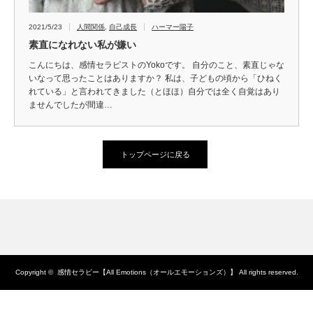
2021/5/23
人間関係
,
自己成長
ハーマー陽子
素直になれない私が嫌い
こんにちは、感情セラピストのYokoです。 自分のこと、素直じゃな
いなって思ったことはありますか？ 私は、子どもの頃から「ひねく
れている」と言われてきました（とほほ）自分では全く自覚はあり
ませんでしたが間違…
トップページに戻る
Copyright ©
感情セラピー【All Emotions（オールエモーションズ）】
All rights reserved.