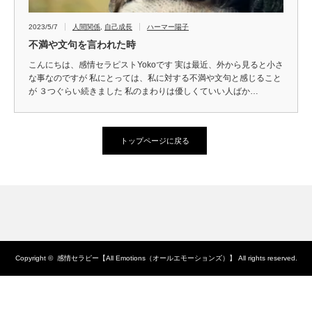
2023/5/7
人間関係
,
自己成長
ハーマー陽子
不満や文句を言われた時
こんにちは、感情セラピストYokoです 実は最近、外から見ると小さ
な事なのですが 私にとっては、私に対する不満や文句と感じること
が ３つぐらい続きました 私のまわりは優しくていい人ばか…
トップページに戻る
Copyright ©
感情セラピー【All Emotions（オールエモーションズ）】
All rights reserved.