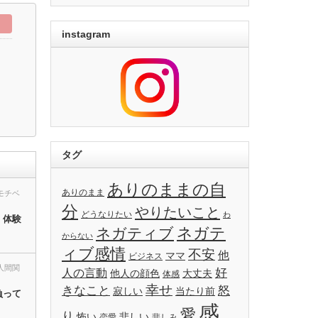
instagram
タグ
ありのままの自
ありのまま
モチベ
分
やりたいこと
どうなりたい
わ
、体験
ネガテ
ネガティブ
からない
ィブ感情
不安
他
ママ
ビジネス
人間関
好
人の言動
他人の顔色
大丈夫
体感
幸せ
きなこと
怒
寂しい
当たり前
負って
感
愛
り
怖い
悲しい
恋愛
悲しみ