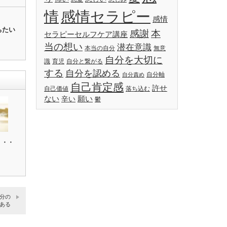
情
感情セラピー
感情
ちたい
感謝
本
セラピーセルフケア講座
当の想い
潜在意識
本当の自分
無意
自分を大切に
識
育児
自分と繋がる
する
自分を認める
自分軸
自分責め
自己肯定感
許せ
自己価値
落ち込む
ない
願い
辛い
鬱
・・・
分の
ある