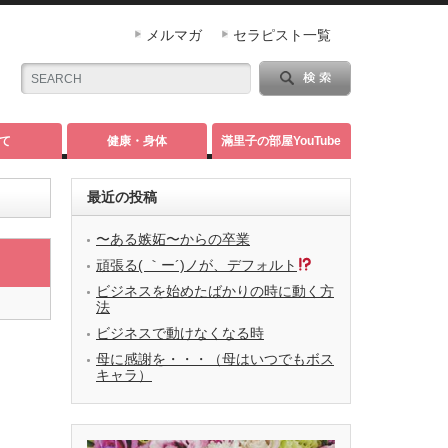
メルマガ
セラピスト一覧
て
健康・身体
滿里子の部屋YouTube
最近の投稿
〜ある嫉妬〜からの卒業
頑張る( ｀ー´)ノが、デフォルト
ビジネスを始めたばかりの時に動く方
法
ビジネスで動けなくなる時
母に感謝を・・・（母はいつでもボス
キャラ）