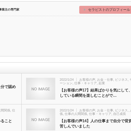
セラピストのプロフィール
事業主の専門家
2022/1/24
お客様の声
,
お金・仕事
,
ビジネス
,
ーション
,
仕事・キャリア
,
起業
自分で認め
【お客様の声17】結果ばかりを気にして
している瞬間を楽しむことがで…
人間関係
,
仕
2022/1/24
お客様の声
,
お金・仕事
,
ビジネス
,
係
,
仕事の人間関係
,
仕事・キャリア
,
自己成長
いること
【お客様の声14】人の仕事まで自分で背
苦しんでいました