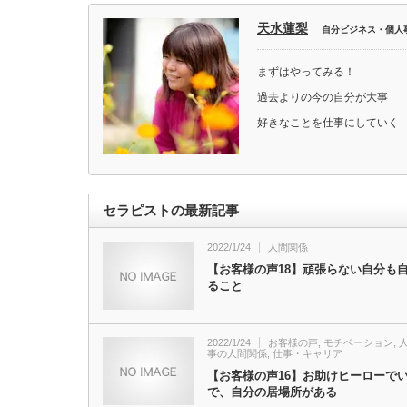
天水蓮梨
自分ビジネス・個人
まずはやってみる！
過去よりの今の自分が大事
好きなことを仕事にしていく
セラピストの最新記事
2022/1/24
人間関係
【お客様の声18】頑張らない自分も
ること
2022/1/24
お客様の声
,
モチベーション
,
事の人間関係
,
仕事・キャリア
【お客様の声16】お助けヒーローで
で、自分の居場所がある