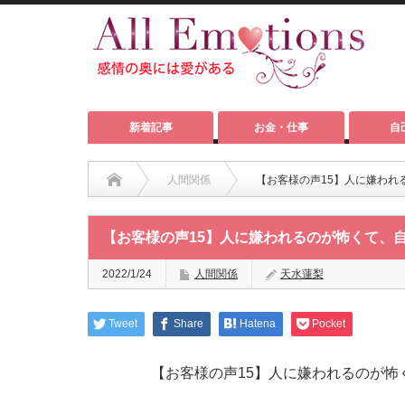
新着記事
お金・仕事
自
人間関係
【お客様の声15】人に嫌われ
【お客様の声15】人に嫌われるのが怖くて、
2022/1/24
人間関係
天水蓮梨
Tweet
Share
Hatena
Pocket
【お客様の声15】人に嫌われるのが怖