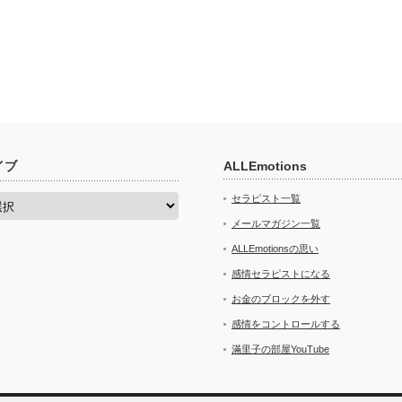
イブ
ALLEmotions
セラピスト一覧
メールマガジン一覧
ALLEmotionsの思い
感情セラピストになる
お金のブロックを外す
感情をコントロールする
滿里子の部屋YouTube