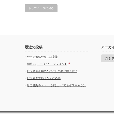
トップページに戻る
最近の投稿
アーカ
ア
〜ある嫉妬〜からの卒業
ー
カ
頑張る( ｀ー´)ノが、デフォルト
イ
ビジネスを始めたばかりの時に動く方法
ブ
ビジネスで動けなくなる時
母に感謝を・・・（母はいつでもボスキャラ）