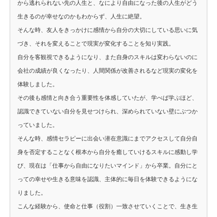
から逃れられない先の人生と、なにより自由になった後の人生がどう
生きるのが幸せなのかもわからず、人生に絶望。
そんな時、友人をきっかけに感情から自分の大切にしている思いに気
づき、それを変えることで現実が変化することを知り実践。
自分を客観視できるようになり、また自身のスキルは変わらないのに
会社の成績が良くなったり、人間関係が改善されるなど現実の変化を
体験しました。
その後も感情と向き合う重要性を体感していたが、学べば学ぶほど、
認識できていない自分を見せつけられ、深められていない壁にぶつか
っていました。
そんな時、感情セラピーに出会い潜在意識にまでアクセスして自分自
身を否定することなく根本から自分を癒していけるスキルに感動し学
び、現在は「仕事から自由になりたいマインド」から卒業。自分にと
っての幸せや生きる意味を認識、主体的に毎日を体験できるようにな
りました。
こんな経験から、使命と仕事（役割）一致させていくことで、生き生