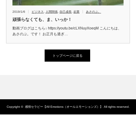
2019/1/6
ビジネス
,
人間関係
,
自己成長
,
起業
あさのぶ。
頑張らなくても、ま、いっか！
動画ブログはこちら↓ https://youtu.be/cLXNuyXoeqM こんにちは、
あさのぶ。です！ お正月も過ぎ…
トップページに戻る
Copyright ©
感情セラピー【All Emotions（オールエモーションズ）】
All rights reserved.