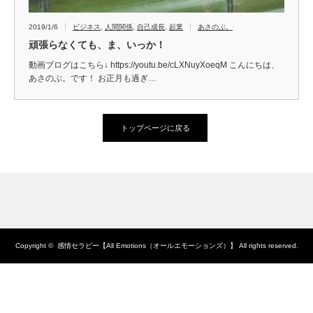
2019/1/6
ビジネス
,
人間関係
,
自己成長
,
起業
あさのぶ。
頑張らなくても、ま、いっか！
動画ブログはこちら↓ https://youtu.be/cLXNuyXoeqM こんにちは、
あさのぶ。です！ お正月も過ぎ…
トップページに戻る
Copyright ©
感情セラピー【All Emotions（オールエモーションズ）】
All rights reserved.