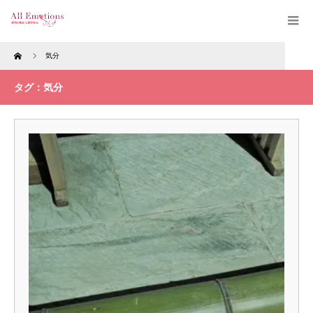
Home
気分
タグ：気分