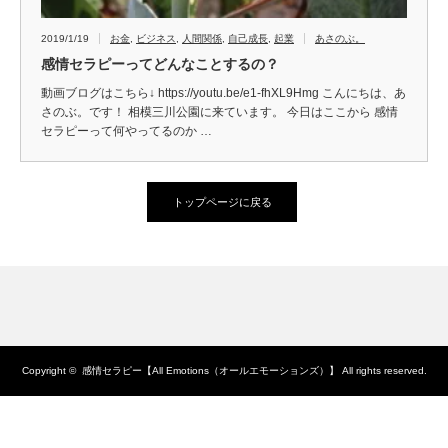
2019/1/19
お金
,
ビジネス
,
人間関係
,
自己成長
,
起業
あさのぶ。
感情セラピーってどんなことするの？
動画ブログはこちら↓ https://youtu.be/e1-fhXL9Hmg こんにちは、あ
さのぶ。です！ 相模三川公園に来ています。 今日はここから 感情
セラピーって何やってるのか …
トップページに戻る
Copyright ©
感情セラピー【All Emotions（オールエモーションズ）】
All rights reserved.