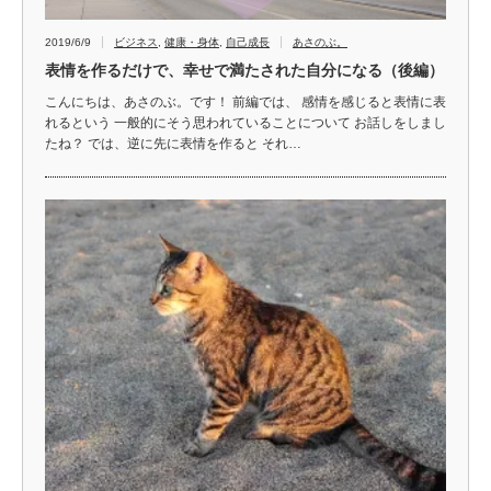
2019/6/9
ビジネス
,
健康・身体
,
自己成長
あさのぶ。
表情を作るだけで、幸せで満たされた自分になる（後編）
こんにちは、あさのぶ。です！ 前編では、 感情を感じると表情に表
れるという 一般的にそう思われていることについて お話しをしまし
たね？ では、逆に先に表情を作ると それ…